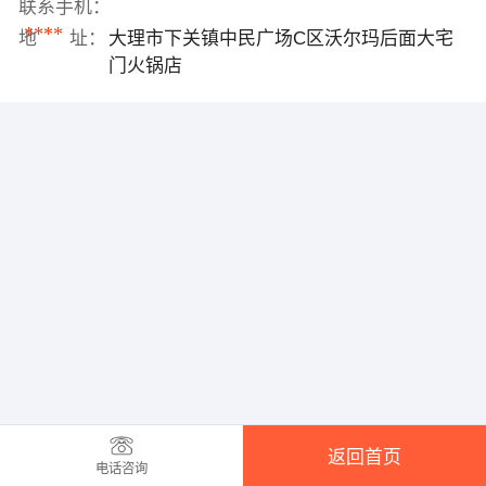
联系手机：
****
地 址：
大理市下关镇中民广场C区沃尔玛后面大宅
门火锅店
返回首页
电话咨询