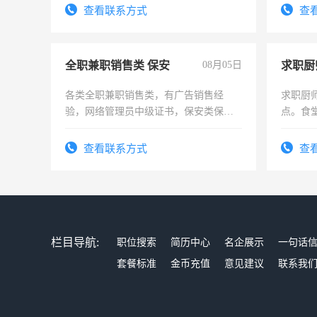
务，财务咨询等业务。欲求兼职会计工
查看联系方式
查
作
全职兼职销售类 保安
08月05日
求职厨
各类全职兼职销售类，有广告销售经
求职厨
验，网络管理员中级证书，保安类保安
点。食堂
队长，形象岗或幼儿园保安，维修水电
上
有高低压电工证和十几年工作经验
查看联系方式
查
栏目导航:
职位搜索
简历中心
名企展示
一句话
套餐标准
金币充值
意见建议
联系我