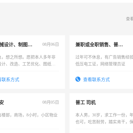
查
兼职机械设计、制图、设备改造
08月06日
兼职或全职销售、普工、维修
急，想之所想。愿把本人多年非
过年可不休息，有广告销售经
设计、改造、工艺优化、图纸制
低压电工证，网络管理员证
解的经验与您分享。 真诚合作，
识之士，共享未来。
看联系方式
查看联系方式
安
08月05日
普工 司机
售楼部，商场，8小时，小区物业
本人男，30岁，求工作一份，
也可，吃苦耐劳，踏实肯干，
勿扰