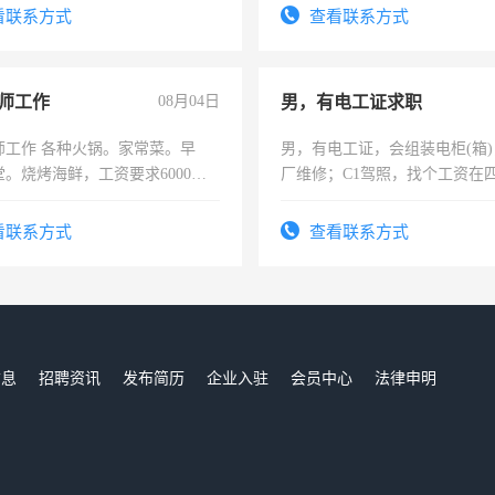
看联系方式
查看联系方式
师工作
08月04日
男，有电工证求职
师工作 各种火锅。家常菜。早
男，有电工证，会组装电柜(箱
。烧烤海鲜，工资要求6000以
厂维修；C1驾照，找个工资在
上，枣强县以外需要有住宿，
电话
看联系方式
查看联系方式
信息
招聘资讯
发布简历
企业入驻
会员中心
法律申明
们