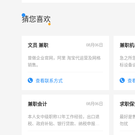
猜您喜欢
文员 兼职
08月06日
曾做企业官网，阿里 淘宝代运营及网格
急之所
销售。
标设备
作和分
结识有
查看联系方式
查
兼职会计
08月06日
求职保
本人女中级职称12年工作经验，出口退
最好是
税、政府补贴、银行贷款、纳税申报、
勿扰
为各类公司策划，设建新账，理乱账业