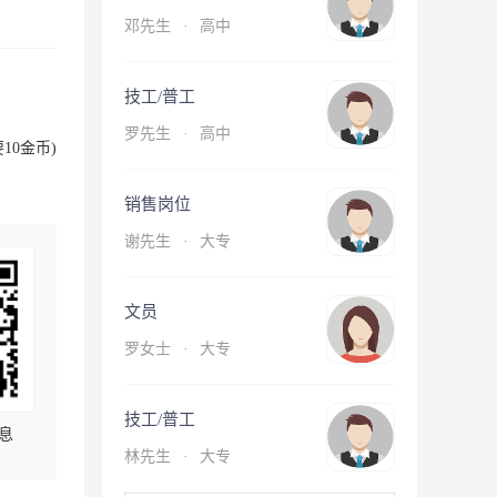
邓先生
·
高中
技工/普工
罗先生
·
高中
10金币)
销售岗位
谢先生
·
大专
文员
罗女士
·
大专
技工/普工
息
林先生
·
大专